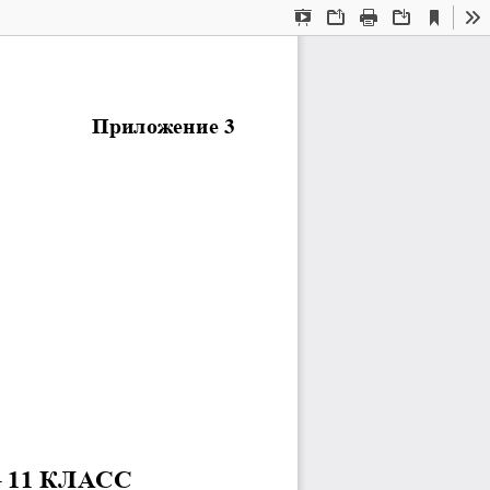
Current
Presentation
Open
Print
Download
To
View
Mode
Приложение 3
–
11 КЛАСС