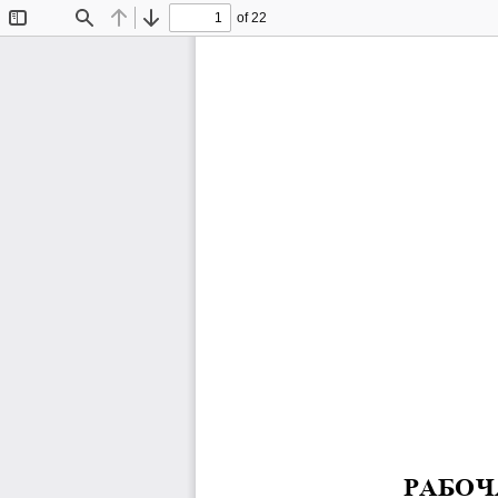
of 22
Toggle
Find
Previous
Next
Sidebar
РАБОЧ