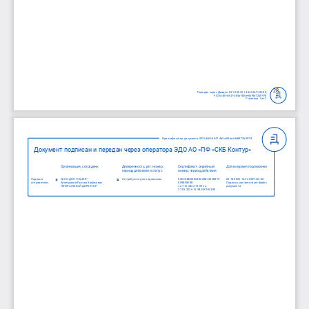
28
Передан через Диадок 03.10.2025 14:34 GMT+03:00;
9521d46f-6547-4b5a-856e-6b9bf7268978
Страница 1 из 2
Идентификатор документа 9521d46f-6547-4b5a-856e-6b9bf7268978
Документ подписан и передан через оператора ЭДО АО «ПФ «СКБ Контур»
Организация, сотрудник
Доверенность: рег. номер,
Сертификат: серийный
Дата и время подписания
период действия и статус
номер, период действия
Подписи
ОАНО ДПО "СКАЕНГ"
Не требуется для подписания
02DCCBD80053B228B1432E87C
03.10.2025 14:34 GMT+03:00


отправителя:
Айнетдинов Рустам Хафисович
E09BF8E9B
Подпись соответствует файлу
ГЕНЕРАЛЬНЫЙ ДИРЕКТОР
с 27.12.2024 15:59 по
документа
27.03.2026 15:59 GMT+03:00