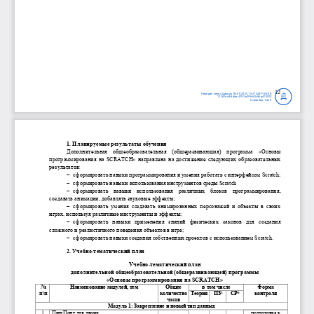
12
Передан через Диадок 05.09.2025 15:27 GMT+03:00;
172d7ea4-8dde-4792-a29b-60c96ad75575
Страница 1 из 5
1. Планируемые результаты обучения
Дополнительная
общеобразовательная
(общеразвивающая)
программа
«Основы
программирования на SCRATCH» направлена на достижение следующих образовательных
результатов:
−
сформировать навыки программирования и умения работать с интерфейсом Scratch;
−
сформировать навыки
использования инструментов среды Scratch
−
сформировать
навыки
использования
различных
блоков
программирования,
создавать анимации, добавлять звуковые эффекты;
−
сформировать умения создавать анимированных персонажей и объекты в своих
играх, используя различны
е инструменты и эффекты;
−
сформировать
навыки
применения
знаний
физических
законов
для
создания
сложного и реалистичного поведения объектов в игре;
−
сформировать навыки создания собственных проектов с использованием Scratch.
2. Учебно
-
тематический пл
ан
Учебно
-
тематический план
дополнительной общеобразовательной (общеразвивающей) программы
«Основы программирования на SCRATCH»
No
Наименование модулей
, тем
Общее
в том числе
Форма
п
\
п
количество
контроля
5
6
Теория
ПЗ
СР
часов
Модуль 1:
Закрепление и новый тип данных
1
Пин
-
Понг для двоих.
подготовк
а
к